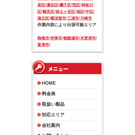
/
/
/
/
泉区
瀬谷区
磯子区
西区
神奈川
/
/
/
/
区
鶴見区
保土ヶ谷区
旭区
中区/
/
/
/
港北区
横須賀市
三浦市
川崎市
作業内容により出張可能エリア
/
/
/
/
熱海市
伊東市
御殿場市
木更津市
/
富津市
HOME
料金表
取扱い製品
対応エリア
会社案内