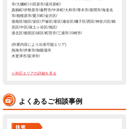
市/大磯町/小田原市/湯河原町/
真鶴町/伊勢原市/秦野市/中井町/大和市/厚木市/座間市/海老名
市/相模原市/愛川町/金沢区/
港南区/南区/栄区/戸塚区/泉区/瀬谷区/磯子区/西区/神奈川区/鶴
見区/中区/保土ヶ谷区/旭区/
港北区/都筑区/緑区/町田市/三浦市/川崎市/
(作業内容により出張可能エリア)
熱海市/伊東市/御殿場市
木更津市/富津市/
≫対応エリアの詳細を見る
よくあるご相談事例