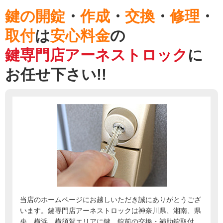
鍵の開錠
・
作成
・
交換
・
修理
・
取付
は
安心料金
の
鍵専門店アーネストロック
に
お任せ下さい!!
当店のホームページにお越しいただき誠にありがとうござ
います。鍵専門店アーネストロックは神奈川県、湘南、県
央、横浜、横須賀エリアに鍵、錠前の交換・補助錠取付