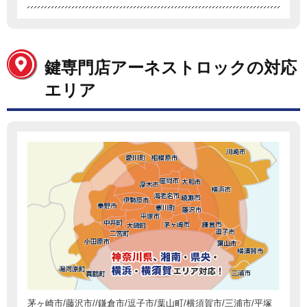
鍵専門店アーネストロックの対応
エリア
茅ヶ崎市/藤沢市//鎌倉市/逗子市/葉山町/横須賀市/三浦市/平塚