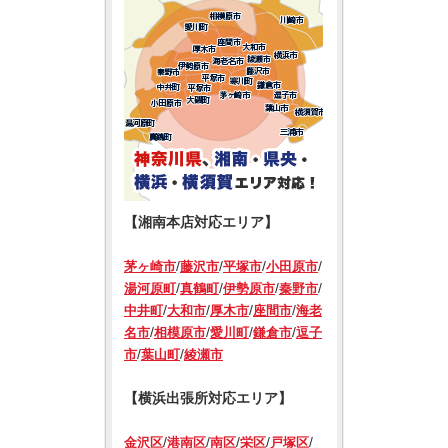
2017.3.7
鍵専門店アーネストロック
のwebサイトをリニューアルい
たしました！
【湘南本店対応エリア】
/
/
/
/
茅ヶ崎市
藤沢市
平塚市
小田原市
/
/
/
/
湯河原町
真鶴町
伊勢原市
秦野市
/
/
/
/
中井町
大和市
厚木市
座間市
海老
/
/
/
/
名市
相模原市
愛川町
鎌倉市
逗子
/
/
市
葉山町
綾瀬市
【横浜出張所対応エリア】
/
/
/
/
/
金沢区
港南区
南区
栄区
戸塚区