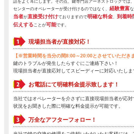
話をよく耳にします。その点、鍵専門店アーネストロックでは
経験豊富
センターのオペレーターが受け付けるのではなく、
な
当者
直接受け付け
明確な料金
到着時
が
ておりますので
、
伝えする
可能
ことが
です。
現場担当者が直接対応！
【※営業時間を当分の間8:00～20:00とさせていただき
鍵のトラブルが発生したらすぐにご連絡下さい！
現場担当者が直接応対してスピーディーに対応いたしま
お電話にて明確料金提示致します！
当社ではオペレーターを介さずに直接現場担当者が応対
状況をお聞きした際に明確な料金提示が可能です。
万全なアフターフォロー！
当社で鍵の交換や修理をご依頼いただいたお客様には、