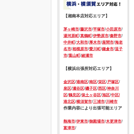
【湘南本店対応エリア】
/
/
/
/
茅ヶ崎市
藤沢市
平塚市
小田原市
/
/
/
/
湯河原町
真鶴町
伊勢原市
秦野市
/
/
/
/
中井町
大和市
厚木市
座間市
海老
/
/
/
/
名市
相模原市
愛川町
鎌倉市
逗子
/
/
市
葉山町
綾瀬市
【横浜出張所対応エリア】
/
/
/
/
/
金沢区
港南区
南区
栄区
戸塚区
/
/
/
/
泉区
瀬谷区
磯子区
西区
神奈川
/
/
/
/
区
鶴見区
保土ヶ谷区
旭区
中区/
/
/
/
港北区
横須賀市
三浦市
川崎市
作業内容により出張可能エリア
/
/
/
/
熱海市
伊東市
御殿場市
木更津市
/
富津市