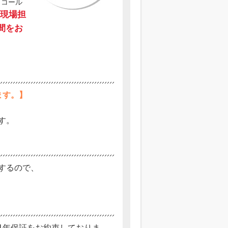
、コール
現場担
間をお
ます。】
す。
するので、
1年保証をお約束しておりま