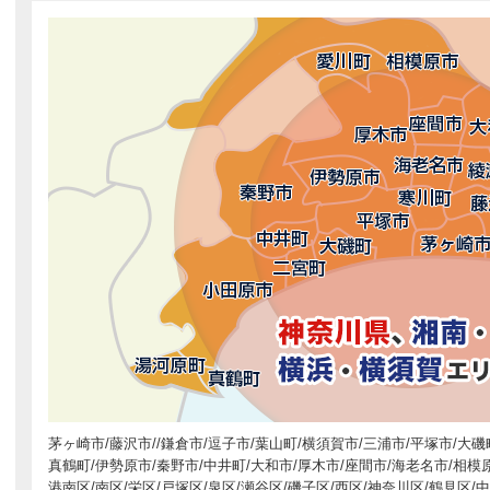
茅ヶ崎市/藤沢市//鎌倉市/逗子市/葉山町/横須賀市/三浦市/平塚市/大磯
真鶴町/伊勢原市/秦野市/中井町/大和市/厚木市/座間市/海老名市/相模原
港南区/南区/栄区/戸塚区/泉区/瀬谷区/磯子区/西区/神奈川区/鶴見区/中