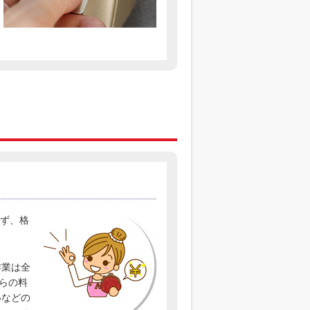
ず、格
作業は全
らの料
いなどの