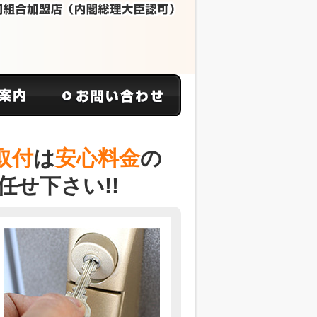
取付
は
安心料金
の
任せ下さい!!