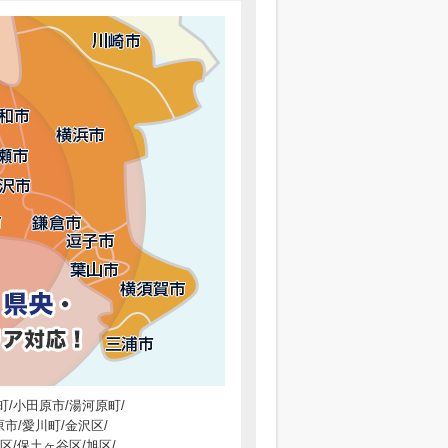
町/小田原市/湯河原町/
市/愛川町/金沢区/
区/保土ヶ谷区/旭区/